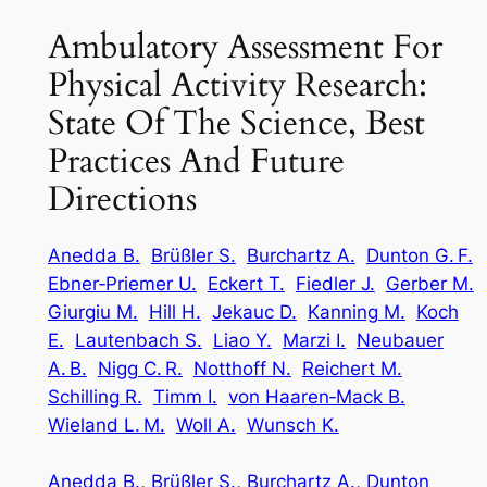
Ambulatory Assessment For
Physical Activity Research:
State Of The Science, Best
Practices And Future
Directions
Anedda B.
Brüßler S.
Burchartz A.
Dunton G. F.
Ebner‑Priemer U.
Eckert T.
Fiedler J.
Gerber M.
Giurgiu M.
Hill H.
Jekauc D.
Kanning M.
Koch
E.
Lautenbach S.
Liao Y.
Marzi I.
Neubauer
A. B.
Nigg C. R.
Notthoff N.
Reichert M.
Schilling R.
Timm I.
von Haaren‑Mack B.
Wieland L. M.
Woll A.
Wunsch K.
Anedda B.
, 
Brüßler S.
, 
Burchartz A.
, 
Dunton