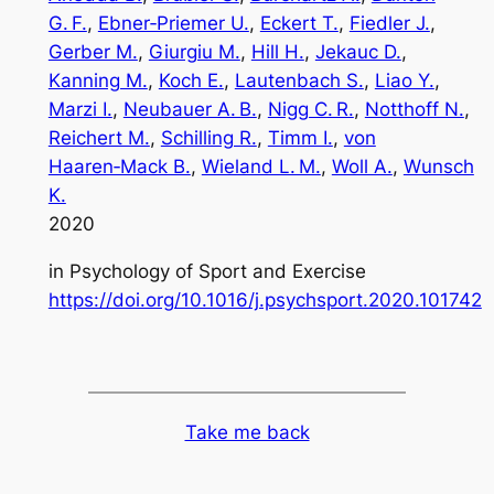
G. F.
, 
Ebner‑Priemer U.
, 
Eckert T.
, 
Fiedler J.
, 
Gerber M.
, 
Giurgiu M.
, 
Hill H.
, 
Jekauc D.
, 
Kanning M.
, 
Koch E.
, 
Lautenbach S.
, 
Liao Y.
, 
Marzi I.
, 
Neubauer A. B.
, 
Nigg C. R.
, 
Notthoff N.
, 
Reichert M.
, 
Schilling R.
, 
Timm I.
, 
von
Haaren‑Mack B.
, 
Wieland L. M.
, 
Woll A.
, 
Wunsch
K.
2020
in
Psychology of Sport and Exercise
https://doi.org/10.1016/j.psychsport.2020.101742
Take me back