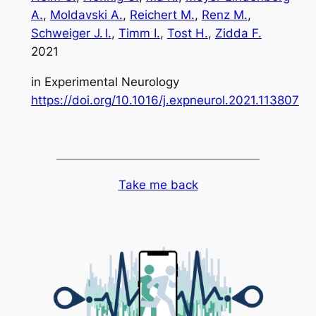
A.
, 
Moldavski A.
, 
Reichert M.
, 
Renz M.
, 
Schweiger J. I.
, 
Timm I.
, 
Tost H.
, 
Zidda F.
2021
in
Experimental Neurology
https://doi.org/10.1016/j.expneurol.2021.113807
Take me back