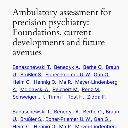
Ambulatory assessment for
precision psychiatry:
Foundations, current
developments and future
avenues
Banaschewski T.
Benedyk A.
Berhe O.
Braun
U.
Brüßler S.
Ebner‑Priemer U. W.
Gan G.
Heim C.
Hennig O.
Ma R.
Meyer‑Lindenberg
A.
Moldavski A.
Reichert M.
Renz M.
Schweiger J. I.
Timm I.
Tost H.
Zidda F.
Banaschewski T.
, 
Benedyk A.
, 
Berhe O.
, 
Braun
U.
, 
Brüßler S.
, 
Ebner‑Priemer U. W.
, 
Gan G.
, 
Heim C.
, 
Hennig O.
, 
Ma R.
, 
Meyer‑Lindenberg